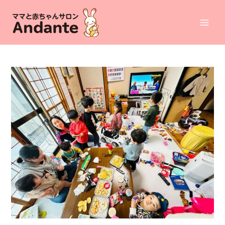
コ
ン
Mai
テ
ン
Men
ツ
へ
ス
キ
ッ
プ