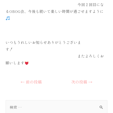
今回２回目にな
るOBOG会、今後も続いて楽しい時間が過ごせますように
いつもうれしいお知らせありがとうございま
す！
またよろしくお
願いします
投
←
前の投稿
次の投稿
→
稿
ナ
ビ
検
ゲ
索