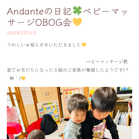
Andanteの日記
ベビーマッ
サージOBOG会
2023年3月31日
うれしいお知らせをいただきました
ベビーマッサージ教
室でお友だちになった３組のご家族が集結したようです( *
´艸｀)