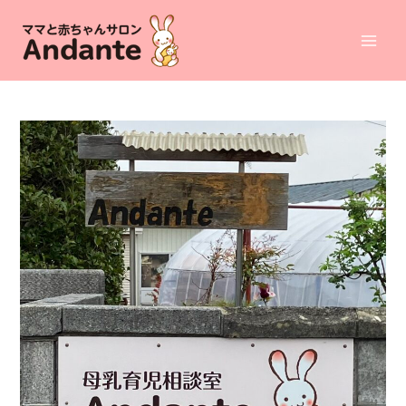
コ
ン
Mai
テ
ン
Men
ツ
へ
ス
キ
ッ
プ