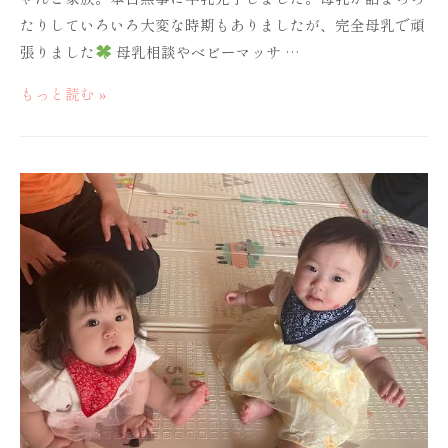
たりしていろいろ大変な時期もありましたが、完全母乳で頑
張りました
母乳相談やベビーマッサ …
Andante
もっと読む »
の
日
記
～
卒
乳