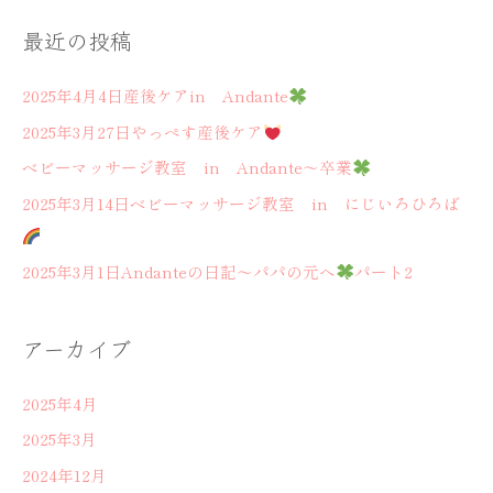
ー
象
最近の投稿
ジ
:
教
2025年4月4日産後ケアin Andante
室
2025年3月27日やっぺす産後ケア
in
ベビーマッサージ教室 in Andante～卒業
Andante
2025年3月14日ベビーマッサージ教室 in にじいろひろば
2025年3月1日Andanteの日記～パパの元へ
パート2
アーカイブ
2025年4月
2025年3月
2024年12月