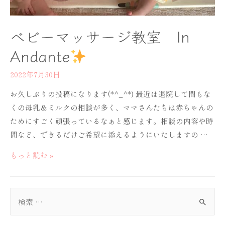
ベビーマッサージ教室 In
Andante
2022年7月30日
お久しぶりの投稿になります(*^_^*) 最近は退院して間もな
くの母乳＆ミルクの相談が多く、ママさんたちは赤ちゃんの
ためにすごく頑張っているなぁと感じます。相談の内容や時
間など、できるだけご希望に添えるようにいたしますの …
ベ
もっと読む »
ビ
ー
検
マ
ッ
索
サ
対