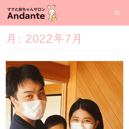
コ
ン
Mai
テ
ン
Men
月:
2022年7月
ツ
へ
ス
キ
ッ
プ