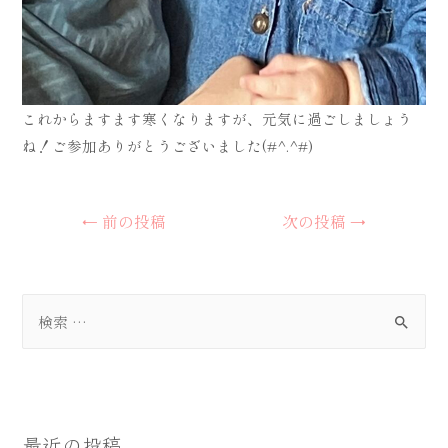
これからますます寒くなりますが、元気に過ごしましょう
ね！ご参加ありがとうございました(#^.^#)
投
←
前の投稿
次の投稿
→
稿
ナ
ビ
検
ゲ
索
ー
対
シ
象
ョ
:
ン
最近の投稿