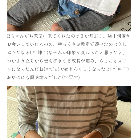
Eちゃんがお教室に来てくれたのは３か月ぶり。途中何度か
お会いしていたものの、ゆっくりお教室で遊べたのは久し
ぶりだなぁ( *´艸｀)な～んか印象が変わったと思ったら、
つかまり立ちから伝え歩きなど成長が進み、ちょっとスリ
ムになったんだね(#^.^#)お姉さんらしくなったよ( *´艸｀)
おやつにも興味津々でした(*^▽^*)