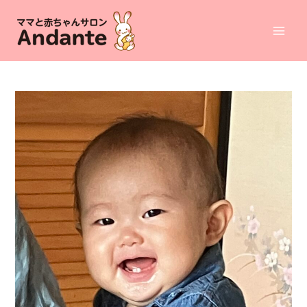
コ
ン
Mai
テ
ン
Men
ツ
へ
ス
キ
ッ
プ